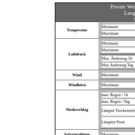
Private We
Lang
Minimum
Temperatur
Maximum
Minimum
Maximum
Luftdruck
Max. Änderung 1h
Max Änderung Tag
Wind
Maximum
Windböen
Maximum
max. Regen / 1h
max. Regen / Tag
Niederschlag
Längste Trockenzeit
Längster Frost
Solarstrahlung
Maximum