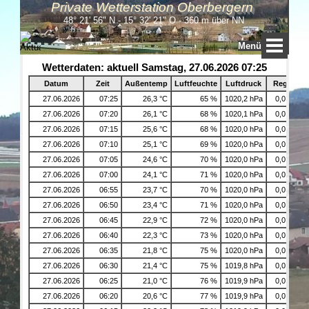
Private Wetterstation Oberbergern
48° 21' 56" N - 15° 32' 21" O - 360 m über NN
Menü